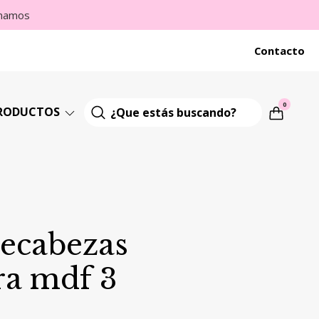
imamos
Contacto
0
RODUCTOS
cabezas
a mdf 3